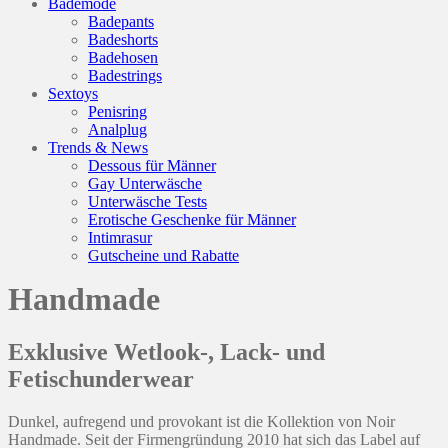
Bademode
Badepants
Badeshorts
Badehosen
Badestrings
Sextoys
Penisring
Analplug
Trends & News
Dessous für Männer
Gay Unterwäsche
Unterwäsche Tests
Erotische Geschenke für Männer
Intimrasur
Gutscheine und Rabatte
Handmade
Exklusive Wetlook-, Lack- und
Fetischunderwear
Dunkel, aufregend und provokant ist die Kollektion von Noir
Handmade. Seit der Firmengründung 2010 hat sich das Label auf