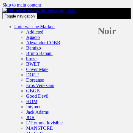
Skip to main content
Toggle navigation
Unterwäsche Marken
Noir
Addicted
Agacio
Alexander COBB
Bamigo
Bruno Banani
bruze
BWET
Cover Male
DOiT!
Doreanse
Eros Veneziani
GBGB
Good Devil
HOM
Intymen
Jack Adams
JOR
L’Homme Invisible
MANSTORE