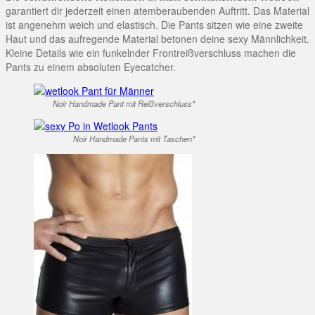
garantiert dir jederzeit einen atemberaubenden Auftritt. Das Material
ist angenehm weich und elastisch. Die Pants sitzen wie eine zweite
Haut und das aufregende Material betonen deine sexy Männlichkeit.
Kleine Details wie ein funkelnder Frontreißverschluss machen die
Pants zu einem absoluten Eyecatcher.
Noir Handmade Pant mit Reißverschluss*
Noir Handmade Pants mit Taschen*