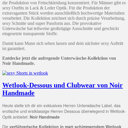
die Produktion von Fetischkleidung konzentriert. Für Männer gibt es
sexy Outfits in Lack & Leder Optik. Für die Produktion der
extravaganten Stück werden ausschließlich hochwertige Materialien
verarbeitet. Die Kollektion zeichnet sich durch präzise Verarbeitung,
sexy Schnitte und super Passform aus. Die provokative
Unterwäsche hat teilweise großzügige Ausschnitte und geschickt
eingesetzte transparente Stoffe.
Damit kann Mann sich sehen lassen und dein nächster sexy Auftritt
ist garantiert.
Entdecke jetzt die aufregende Unterwäsche-Kollektion von
Noir Handmade.
Wetlook-Dessous und Clubwear von Noir
Handmade
Heute stelle ich dir ein exklusives Herren Unterwäsche Label, das
erotische und erstklassige Herren Dessous überwiegend in Wetlook-
Optik anbietet:
Noir Handmade
Die
verführerische Kollektion in matt schimmerndem Wetlook