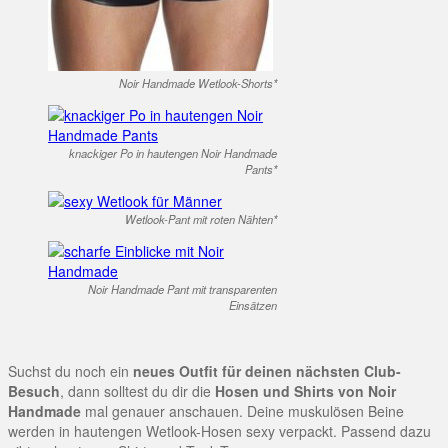
Noir Handmade Wetlook-Shorts*
knackiger Po in hautengen Noir Handmade
Pants*
Wetlook-Pant mit roten Nähten*
Noir Handmade Pant mit transparenten
Einsätzen
Suchst du noch ein
neues Outfit für deinen nächsten Club-
Besuch
, dann solltest du dir die
Hosen und Shirts von Noir
Handmade
mal genauer anschauen. Deine muskulösen Beine
werden in hautengen Wetlook-Hosen sexy verpackt. Passend dazu